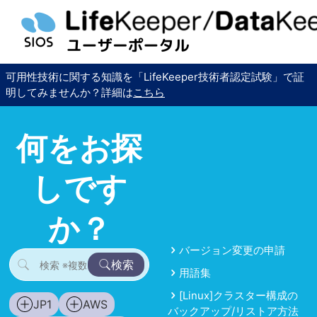
可用性技術に関する知識を「LifeKeeper技術者認定試験」で証
明してみませんか？詳細は
こちら
何をお探
しです
か？
バージョン変更の申請
検索
用語集
[Linux]クラスター構成の
JP1
AWS
バックアップ/リストア方法