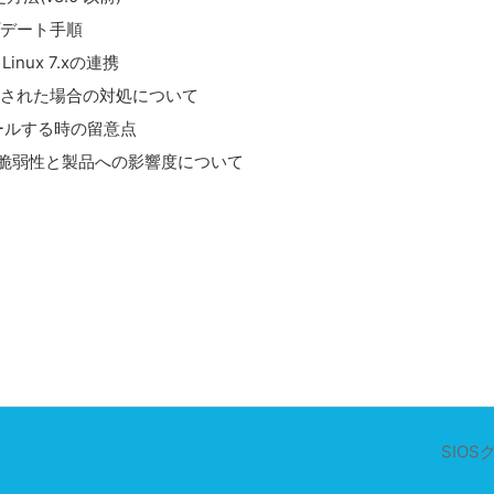
のアップデート手順
or Linux 7.xの連携
ジが出力された場合の対処について
トールする時の留意点
開された脆弱性と製品への影響度について
SIOS