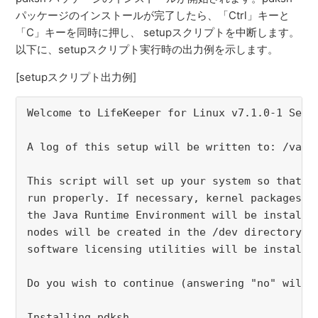
パッケージのインストールが完了したら、「Ctrl」キーと
「C」キーを同時に押し、 setupスクリプトを中断します。
以下に、setupスクリプト実行時の出力例を示します。
[setupスクリプト出力例]
Welcome to LifeKeeper for Linux v7.1.0-1 Setup
A log of this setup will be written to: /var/l
This script will set up your system so that Li
run properly. If necessary, kernel packages wi
the Java Runtime Environment will be installed
nodes will be created in the /dev directory, a
software licensing utilities will be installed
Do you wish to continue (answering "no" will 
Installing pdksh...
