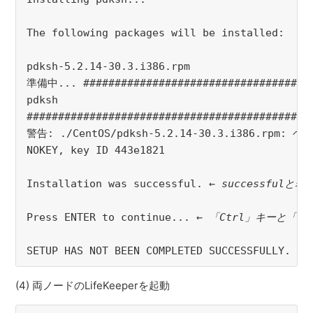
The following packages will be installed:

pdksh-5.2.14-30.3.i386.rpm

準備中... #####################################
pdksh

##############################################
警告: ./CentOS/pdksh-5.2.14-30.3.i386.rpm: ヘッ
NOKEY, key ID 443e1821

Installation was successful. 
← successful
Press ENTER to continue... 
← 「Ctrl」キーと「
SETUP HAS NOT BEEN COMPLETED SUCCESSFULLY. 
←
(4) 両ノードのLifeKeeperを起動