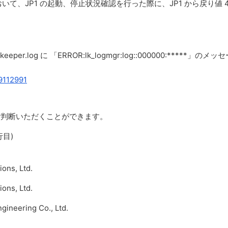
止処理において、JP1 の起動、停止状況確認を行った際に、JP1 から戻り値 4
ekeeper.log に 「ERROR:lk_logmgr:log::000000:*****」のメッ
39112991
方法でご判断いただくことができます。
行目)
ons, Ltd.
ons, Ltd.
gineering Co., Ltd.