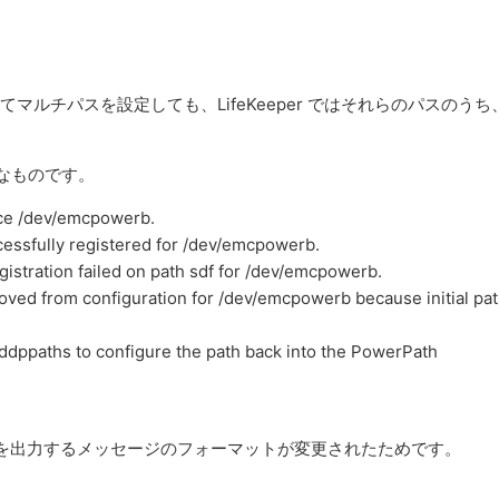
対してマルチパスを設定しても、LifeKeeper ではそれらのパスのうち
うなものです。
ice /dev/emcpowerb.
cessfully registered for /dev/emcpowerb.
istration failed on path sdf for /dev/emcpowerb.
oved from configuration for /dev/emcpowerb because initial pa
ddppaths to configure the path back into the PowerPath
ttention を出力するメッセージのフォーマットが変更されたためです。