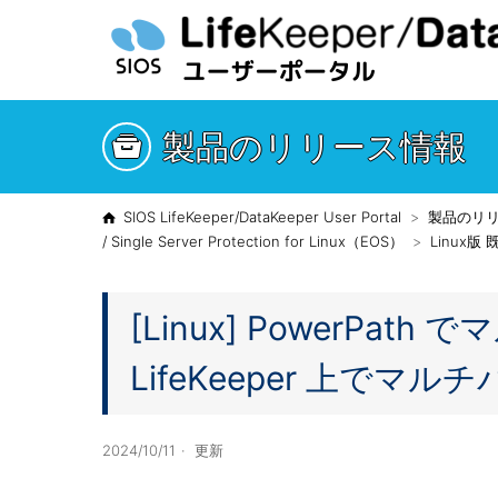
製品のリリース情報
SIOS LifeKeeper/DataKeeper User Portal
製品のリ
/ Single Server Protection for Linux（EOS）
Linux
[Linux] PowerPa
LifeKeeper 上で
2024/10/11
更新