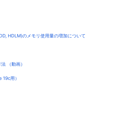
 SDD, HDLM)のメモリ使用量の増加について
る方法 （動画）
le 19c用）