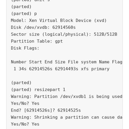
(parted)
(parted) p
Model: Xen Virtual Block Device (xvd)
Disk /dev/xvdb: 62914560s
Sector size (logical/physical): 512B/512B
Partition Table: gpt
Disk Flags:
Number Start End Size File system Name Flags
 1 34s 62914526s 62914493s xfs primary
(parted)
(parted) resizepart 1
Warning: Partition /dev/xvdb1 is being used. 
Yes/No? Yes
End? [62914526s]? 62914525s
Warning: Shrinking a partition can cause data
Yes/No? Yes