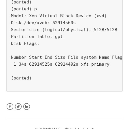
(parted)
(parted) p
Model: Xen Virtual Block Device (xvd)
Disk /dev/xvdb: 62914560s
Sector size (logical/physical): 512B/512B
Partition Table: gpt
Disk Flags:
Number Start End Size File system Name Flags
 1 34s 62914525s 62914492s xfs primary
(parted)
Facebook
Twitter
LinkedIn