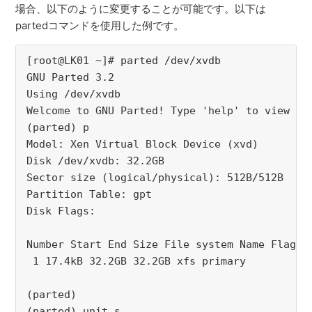
場合、以下のように変更することが可能です。以下は
partedコマンドを使用した例です。
[root@LK01 ~]# parted /dev/xvdb
GNU Parted 3.2
Using /dev/xvdb
Welcome to GNU Parted! Type 'help' to view a 
(parted) p
Model: Xen Virtual Block Device (xvd)
Disk /dev/xvdb: 32.2GB
Sector size (logical/physical): 512B/512B
Partition Table: gpt
Disk Flags:
Number Start End Size File system Name Flags
 1 17.4kB 32.2GB 32.2GB xfs primary
(parted)
(parted) unit s