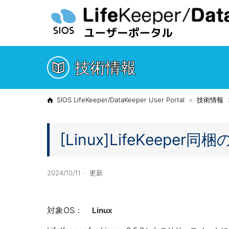
技術情報
SIOS LifeKeeper/DataKeeper User Portal
技術情報
[Linux]LifeKee
2024/10/11
更新
対象OS：
Linux