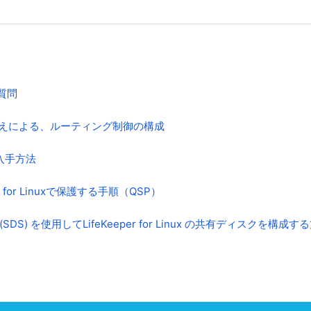
質問
の書き換えによる、ルーティング制御の構成
入手方法
er for Linuxで保護する手順（QSP）
S) を使用してLifeKeeper for Linux の共有ディスクを構成す