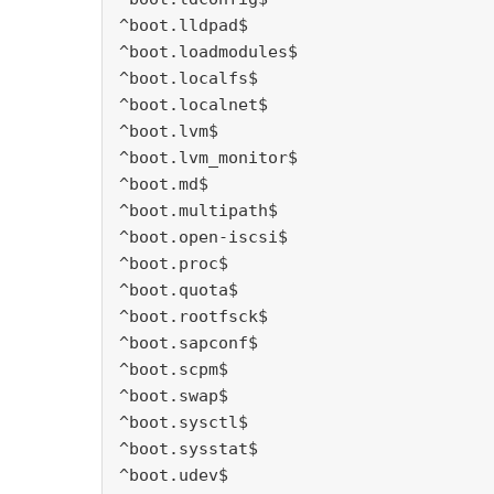
^boot.lldpad$
^boot.loadmodules$
^boot.localfs$
^boot.localnet$
^boot.lvm$
^boot.lvm_monitor$
^boot.md$
^boot.multipath$
^boot.open-iscsi$
^boot.proc$
^boot.quota$
^boot.rootfsck$
^boot.sapconf$
^boot.scpm$
^boot.swap$
^boot.sysctl$
^boot.sysstat$
^boot.udev$