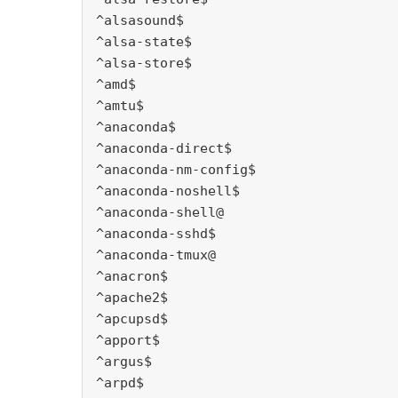
^alsasound$
^alsa-state$
^alsa-store$
^amd$
^amtu$
^anaconda$
^anaconda-direct$
^anaconda-nm-config$
^anaconda-noshell$
^anaconda-shell@
^anaconda-sshd$
^anaconda-tmux@
^anacron$
^apache2$
^apcupsd$
^apport$
^argus$
^arpd$