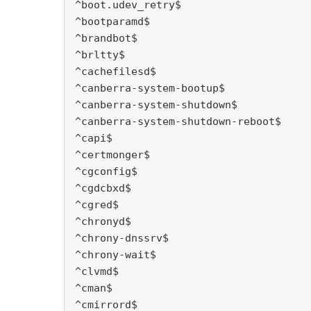
^boot.udev_retry$
^bootparamd$
^brandbot$
^brltty$
^cachefilesd$
^canberra-system-bootup$
^canberra-system-shutdown$
^canberra-system-shutdown-reboot$
^capi$
^certmonger$
^cgconfig$
^cgdcbxd$
^cgred$
^chronyd$
^chrony-dnssrv$
^chrony-wait$
^clvmd$
^cman$
^cmirrord$