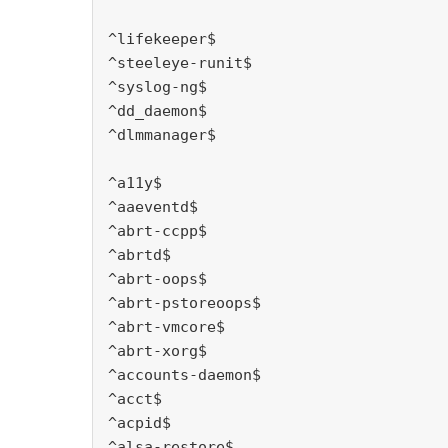
^lifekeeper$
^steeleye-runit$
^syslog-ng$
^dd_daemon$
^dlmmanager$
^a11y$
^aaeventd$
^abrt-ccpp$
^abrtd$
^abrt-oops$
^abrt-pstoreoops$
^abrt-vmcore$
^abrt-xorg$
^accounts-daemon$
^acct$
^acpid$
^alsa-restore$