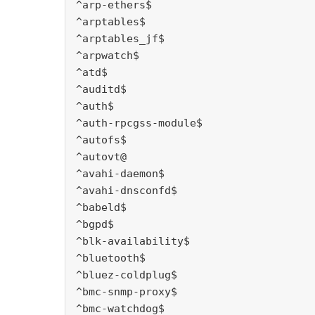
^arp-ethers$
^arptables$
^arptables_jf$
^arpwatch$
^atd$
^auditd$
^auth$
^auth-rpcgss-module$
^autofs$
^autovt@
^avahi-daemon$
^avahi-dnsconfd$
^babeld$
^bgpd$
^blk-availability$
^bluetooth$
^bluez-coldplug$
^bmc-snmp-proxy$
^bmc-watchdog$