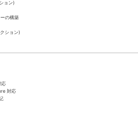
ション)
ラスターの構築
クション)
 対応
ure 対応
追記