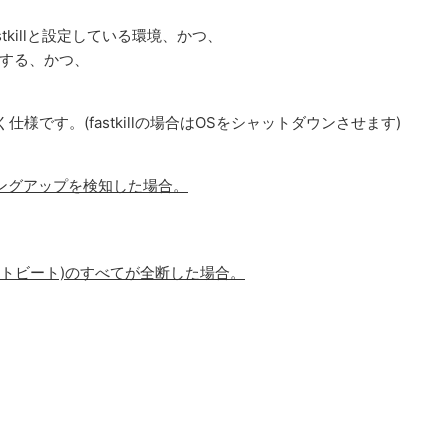
 fastkillと設定している環境、かつ、
知する、かつ、
づく仕様です。(fastkillの場合はOSをシャットダウンさせます)
やハングアップを検知した場合。
ートビート)のすべてが全断した場合。