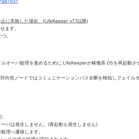
037887931
した場合。(LifeKeeper v7.1以降)
させます。
かつ、
ーバ処理を進めるために LifeKeeperが稼働系 OSを再起動さ
により、対向先ノードではコミュニケーションパス全断を検知しフェイル
行。
ーバは発生しません。(再起動も発生しません)
処理へ遷移します。