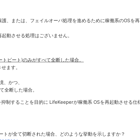
ータ保護、または、フェイルオーバ処理を進めるために稼働系のOSを
Sを再起動させる処理はございません。
ートビート)のみがすべて全断した場合。
動させます。
環境、かつ、
べて全断した場合。
することを目的に LifeKeeperが稼働系 OSを再起動させる仕
ートビートが全て切断された場合、どのような挙動を示しますか？