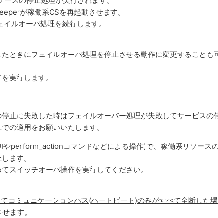
リソースの停止処理が実行されます。
Keeperが稼働系OSを再起動させます。
フェイルオーバ処理を続行します。
したときにフェイルオーバ処理を停止させる動作に変更することも
ドを実行します。
の停止に失敗した時はフェイルオーバー処理が失敗してサービスの
上での適用をお願いいたします。
UIやperform_actionコマンドなどによる操作)で、稼働系リソース
止します。
めてスイッチオーバ操作を実行してください。
る環境にてコミュニケーションパス(ハートビート)のみがすべて全断した
動させます。