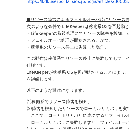
https://lkdkuserportal.sios.jp/hc/ja/articles/360
■リソース障害によるフェイルオーバ時にリソース停止に失敗
次のような条件で LifeKeeperは稼働系OSを再起動
・LifeKeeperの監視処理にてリソース障害を検知、
・フェイルオーバ処理が開始される、かつ、
・稼働系のリソース停止に失敗した場合。
この動作は稼働系でリソース停止に失敗してもフェイルオ
仕様です。
LifeKeeperが稼働系 OSを再起動させること
を継続します。
以下のような動作になります。
(1)稼働系でリソース障害を検知。
(2)障害を検知したリソースでローカルリカバリを実
ここで、ローカルリカバリに成功するとフェイルオ
ローカルリカバリに失敗しますと、フェイルオーバ