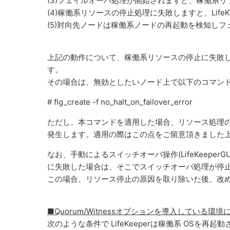
(3)フェイルオーバ処理が開始されますと、稼働系
(4)稼働系リソースの停止処理に失敗しますと、Life
(5)対向先ノードは稼働系ノードの再起動を検知し
上記の動作について、稼働系リソースの停止に失敗
す。
その場合は、無効としたいノード上で以下のコマン
# flg_create -f no_halt_on_failover_error
ただし、本コマンドを適用した場合、リソース処理
発生します。適用の際はこの点をご留意頂きました
なお、手動によるスイッチオーバ操作(LifeKeeperG
に失敗した場合は、そこでスイッチオーバ処理が停
この場合、リソース停止の原因を取り除いた後、改
■Quorum/Witnessオプションを導入してい
次のような条件で LifeKeeperは稼働系 OSを再起