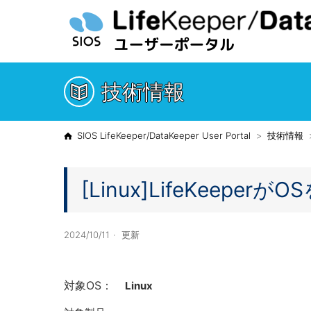
技術情報
SIOS LifeKeeper/DataKeeper User Portal
技術情報
[Linux]LifeKeep
2024/10/11
更新
対象OS：
Linux