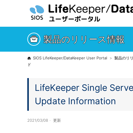
製品のリリース情報
SIOS LifeKeeper/DataKeeper User Portal
製品のリ
ド
LifeKeeper Single Serve
Update Information
2021/03/08
更新