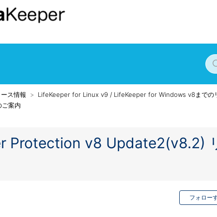
リース情報
LifeKeeper for Linux v9 / LifeKeeper for Windows v
のご案内
er Protection v8 Update2(v8.2)
フォロー