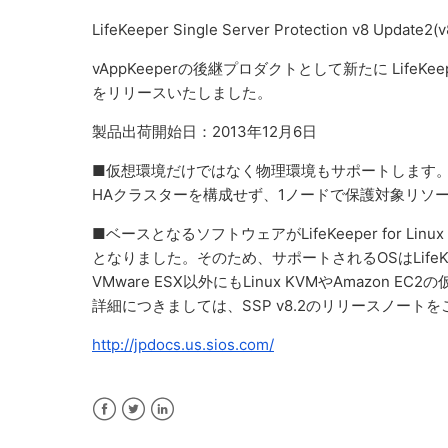
LifeKeeper Single Server Protection v8 Upda
vAppKeeperの後継プロダクトとして新たに LifeKeeper S
をリリースいたしました。
製品出荷開始日：2013年12月6日
■仮想環境だけではなく物理環境もサポートします。Single 
HAクラスターを構成せず、1ノードで保護対象リソ
■ベースとなるソフトウェアがLifeKeeper for Linux v7.5
となりました。そのため、サポートされるOSはLifeKeeper
VMware ESX以外にもLinux KVMやAmazon 
詳細につきましては、SSP v8.2のリリースノート
http://jpdocs.us.sios.com/
Facebook
Twitter
LinkedIn