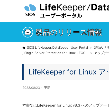
製品のリリース情報
SIOS LifeKeeper/DataKeeper User Portal
製品のリ
/ Single Server Protection for Linux（EOS）
アップデ
LifeKeeper for Lin
2023/08/23
更新
本書ではLifeKeeper for Linux v8.3 へ