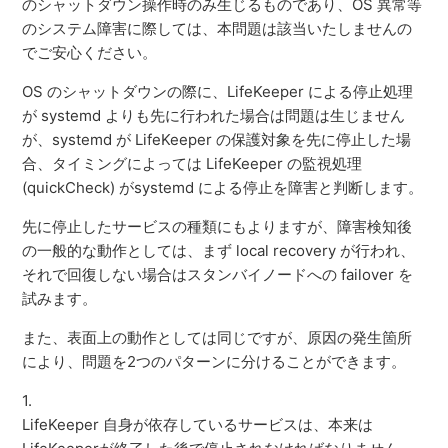
のシャットダウン操作時のみ生じるものであり、OS 異常等
のシステム障害に際しては、本問題は該当いたしませんの
でご安心ください。
OS のシャットダウンの際に、LifeKeeper による停止処理
が systemd よりも先に行われた場合は問題は生じません
が、systemd が LifeKeeper の保護対象を先に停止した場
合、タイミングによっては LifeKeeper の監視処理
(quickCheck) がsystemd による停止を障害と判断します。
先に停止したサービスの種類にもよりますが、障害検知後
の一般的な動作としては、まず local recovery が行われ、
それで回復しない場合はスタンバイノードへの failover を
試みます。
また、表面上の動作としては同じですが、原因の発生箇所
により、問題を2つのパターンに分けることができます。
1.
LifeKeeper 自身が依存しているサービスは、本来は