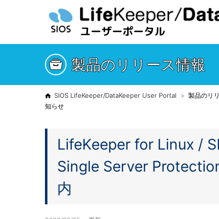
製品のリリース情報
SIOS LifeKeeper/DataKeeper User Portal
製品のリ
知らせ
LifeKeeper for Linux / S
Single Server Protec
内