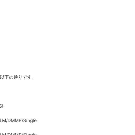
は以下の通りです。
I
MMP/Single
MMP/Single