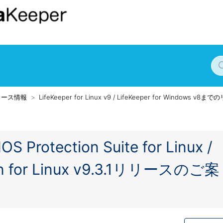
リース情報
LifeKeeper for Linux v9 / LifeKeeper for Windows v
IOS Protection Suite for Linux /
tion for Linux v9.3.1リリースのご案