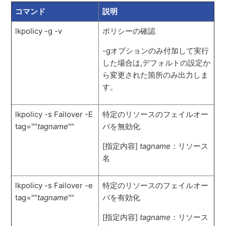
コマンド
説明
lkpolicy -g -v
ポリシーの確認
-gオプションのみ付加して実行
した場合は,デフォルトの設定か
ら変更された箇所のみ出力しま
す。
lkpolicy -s Failover -E
特定のリソースのフェイルオー
tag=""
tagname
""
バを無効化
[指定内容]
tagname
：リソース
名
lkpolicy -s Failover -e
特定のリソースのフェイルオー
tag=""
tagname
""
バを有効化
[指定内容]
tagname
：リソース