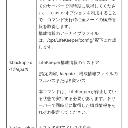
てのサーバーで同時期に取得してくださ
い。--clusterオプションを利用すること
で、コマンド実行時に全ノードの構成情
報を取得します。
構成情報のアーカイブファイル
は、/opt/LifeKeeper/config/ 配下に作成
します。
lkbackup -x
LifeKeeper構成情報のリストア
-f
filepath
[指定内容]
filepath
：構成情報ファイルの
フルパスまたは相対パス
本コマンドは、LifeKeeperが停止してい
る状態で実行する必要があります。各サ
ーバーで同時期に取得した構成情報をそ
れぞれ指定してください。
lk_chg_value
ホスト名/IPアドレスの変更