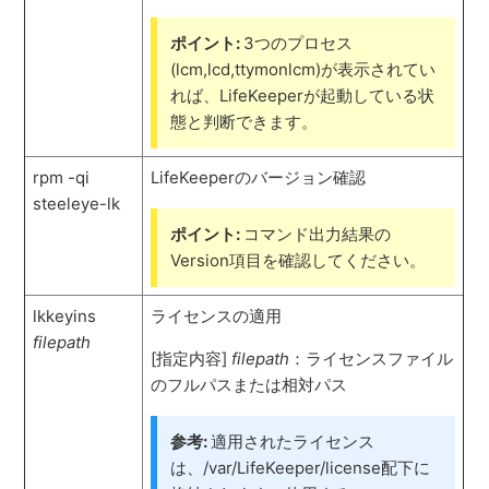
ポイント:
3つのプロセス
(lcm,lcd,ttymonlcm)が表示されてい
れば、LifeKeeperが起動している状
態と判断できます。
rpm -qi
LifeKeeperのバージョン確認
steeleye-lk
ポイント:
コマンド出力結果の
Version項目を確認してください。
lkkeyins
ライセンスの適用
filepath
[指定内容]
filepath
：ライセンスファイル
のフルパスまたは相対パス
参考:
適用されたライセンス
は、/var/LifeKeeper/license配下に