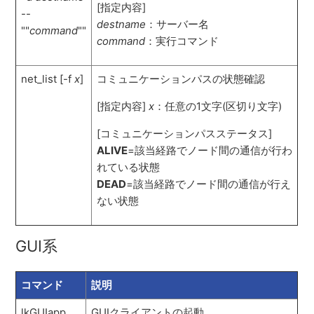
[指定内容]
--
destname
：サーバー名
""
command
""
command
：実行コマンド
net_list [-f
x
]
コミュニケーションパスの状態確認
[指定内容]
x
：任意の1文字(区切り文字)
[コミュニケーションパスステータス]
ALIVE
=該当経路でノード間の通信が行わ
れている状態
DEAD
=該当経路でノード間の通信が行え
ない状態
GUI系
コマンド
説明
lkGUIapp
GUIクライアントの起動