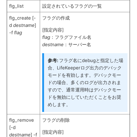
flg_list
設定されているフラグの一覧
flg_create [-
フラグの作成
d
destname
]
[指定内容]
-f
flag
flag
：フラグファイル名
destname
：サーバー名
参考:
フラグ名にdebugと指定した場
合、LifeKeeperログ出力のデバック
モードを有効します。デバックモー
ドの場合、多くのログが出力されま
すので、通常運用時はデバックモー
ドを無効にしていただくことをお奨
めします。
flg_remove
フラグの削除
[-d
[指定内容]
destname
] -f