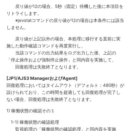
戻り値が12の場合、5秒（固定）待機した後に本項目を
リトライします。
※jevstatコマンドの戻り値が12の場合は本条件には該当
しません。
戻り値が上記以外の場合、本処理に移行する直前に実
施した動作確認コマンドを再度実行し、
当該コマンドの出力結果をログ出力した後、上記の
「停止操作および強制停止操作」と同内容を実施して、
回復処理は失敗終了となります。
[JP1/AJS3 ManagerおよびAgent]
回復処理においてはタイムアウト（デフォルト：480秒）が
設けられており、この時間を超過しても回復処理が完了し
ない場合、回復処理は失敗終了となります。
1) 稼働状態の確認その１
1-1) 稼働状態の確認処理
監視処理の「稼働状態の確認処理」と同内容を実施