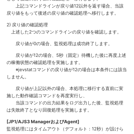
上記コマンドラインが戻り値12以外を返す場合、当該
戻り値をもって後述の戻り値の確認処理へ移行します。
2) 戻り値の確認処理
上述した2つのコマンドラインの戻り値を確認します。
戻り値が0の場合、監視処理は成功終了します。
戻り値が12の場合、5秒（固定）待機した後に再度上述
の稼働状態の確認処理を実施します。
※jevstatコマンドの戻り値が12の場合は本条件には該当
しません。
戻り値が上記以外の場合、本処理に移行する直前に実
施した動作確認コマンドを再度実行し、
当該コマンドの出力結果をログ出力した後、監視処理
は失敗終了となり回復処理を実施します。
[JP1/AJS3 ManagerおよびAgent]
監視処理にはタイムアウト（デフォルト：12秒）が設けら