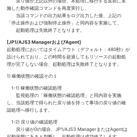
戻り値が上記以外の場合、本処理に移行する直前に実
施した動作確認コマンドを再度実行し、
当該コマンドの出力結果をログ出力した後、上記の
「停止操作および強制停止操作」と同内容を実施して、
起動処理は失敗終了となります。
[JP1/AJS3 ManagerおよびAgent]
起動処理においてはタイムアウト（デフォルト：480秒）が
設けられており、この時間を超過してもリソースの起動処
理が完了しない場合、起動処理は失敗終了となります。
1) 稼働状態の確認その１
1-1) 稼働状態の確認処理
監視処理の「稼働状態の確認処理」と同内容を実施
し、当該処理で得られた戻り値を持って事項の戻り値の確
認処理へ移行します。
1-2) 戻り値の確認処理
戻り値が0の場合、JP1/AJS3 ManagerまたはAgentは
起動状態にあると判断し、起動処理は成功終了します。