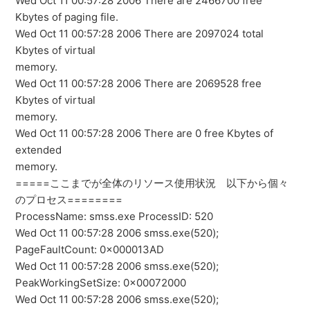
Wed Oct 11 00:57:28 2006 There are 2466700 free
Kbytes of paging file.
Wed Oct 11 00:57:28 2006 There are 2097024 total
Kbytes of virtual
memory.
Wed Oct 11 00:57:28 2006 There are 2069528 free
Kbytes of virtual
memory.
Wed Oct 11 00:57:28 2006 There are 0 free Kbytes of
extended
memory.
=====ここまでが全体のリソース使用状況 以下から個々
のプロセス========
ProcessName: smss.exe ProcessID: 520
Wed Oct 11 00:57:28 2006 smss.exe(520);
PageFaultCount: 0x000013AD
Wed Oct 11 00:57:28 2006 smss.exe(520);
PeakWorkingSetSize: 0x00072000
Wed Oct 11 00:57:28 2006 smss.exe(520);