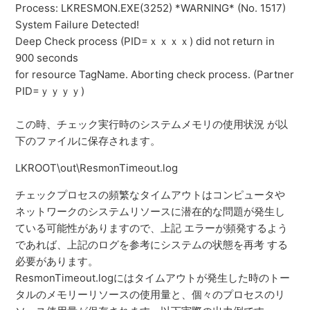
Process: LKRESMON.EXE(3252) *WARNING* (No. 1517)
System Failure Detected!
Deep Check process (PID=ｘｘｘｘ) did not return in
900 seconds
for resource TagName. Aborting check process. (Partner
PID=ｙｙｙｙ)
この時、チェック実行時のシステムメモリの使用状況 が以
下のファイルに保存されます。
LKROOT\out\ResmonTimeout.log
チェックプロセスの頻繁なタイムアウトはコンピュータや
ネットワークのシステムリソースに潜在的な問題が発生し
ている可能性がありますので、上記 エラーが頻発するよう
であれば、上記のログを参考にシステムの状態を再考 する
必要があります。
ResmonTimeout.logにはタイムアウトが発生した時のトー
タルのメモリーリソースの使用量と、個々のプロセスのリ