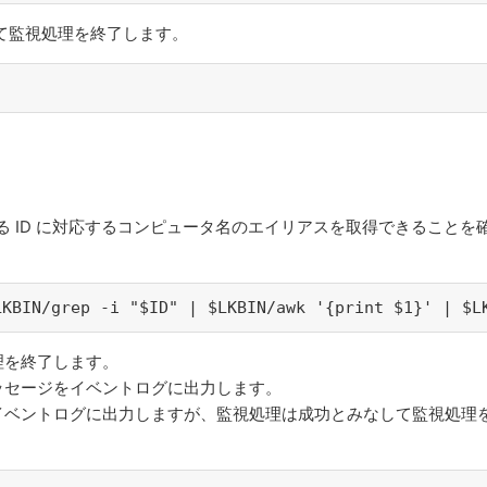
て監視処理を終了します。
いる ID に対応するコンピュータ名のエイリアスを取得できることを
LKBIN/grep -i "$ID" | $LKBIN/awk '{print $1}' | $L
理を終了します。
ッセージをイベントログに出力します。
イベントログに出力しますが、監視処理は成功とみなして監視処理