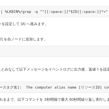
 | %LKBIN%/grep -q "^[[:space:]]*$ID[[:space:]]*<"
を設定して (A) へ進みます。
ID] を自ノードに追加します。
とみなして以下メッセージをイベントログに出力後、返値 1 を設
ソースタグ名]:  The computer alias name [リソースID] coul
されるまで、以下コマンドを 3秒間隔で最大 60秒間繰り返し実行し