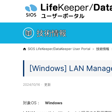
技術情報
SIOS LifeKeeper/DataKeeper User Portal
技術情報
[Windows] LAN Mana
2024/10/16
更新
対象OS：
Windows