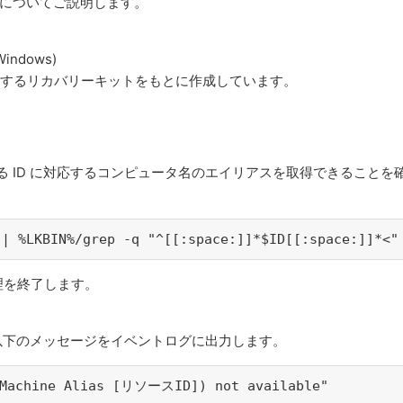
機能についてご説明します。
indows)
v8.6 に付属するリカバリーキットをもとに作成しています。
いる ID に対応するコンピュータ名のエイリアスを取得できることを
 | %LKBIN%/grep -q "^[[:space:]]*$ID[[:space:]]*<"
理を終了します。
して以下のメッセージをイベントログに出力します。
achine Alias [リソースID]) not available"