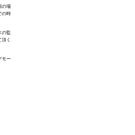
回の場
での時
スの監
て頂く
ッグモー