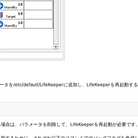
/etc/default/LifeKeeperに追加し、LifeKeeperを再起動す
る場合は、パラメータを削除して、LifeKeeperを再起動が必要です
n, IPリソースを監視するために、それぞれ以下のコマンドでデバッグフラグを作