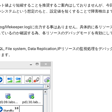
ルト値より短縮することを推奨するご案内はしておりませんが、今
いシステムという想定のもと、設定値を短くすることで障害検出ま
g/lifekeeper.log)に出力する事はありません。具体的に各リソー
しているのか確認する為、各リソースのデバッグモードを有効にし
le system, Data Replication,IPリソースの監視処理をデバ
きます。