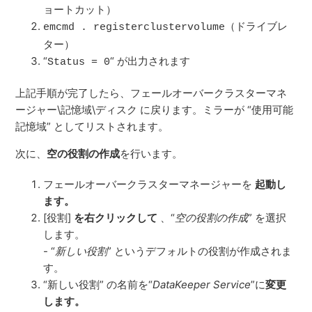
ョートカット）
（ドライブレ
emcmd . registerclustervolume
ター）
“
“ が出力されます
Status = 0
上記手順が完了したら、フェールオーバークラスターマネ
ージャー\記憶域\ディスク に戻ります。ミラーが “使用可能
記憶域” としてリストされます。
次に、
空の役割の作成
を行います。
フェールオーバークラスターマネージャーを
起動し
ます。
[役割]
を右クリックして
、“
空の役割の作成
” を選択
します。
- “
新しい役割
” というデフォルトの役割が作成されま
す。
“新しい役割” の名前を“
DataKeeper Service
”に
変更
します。