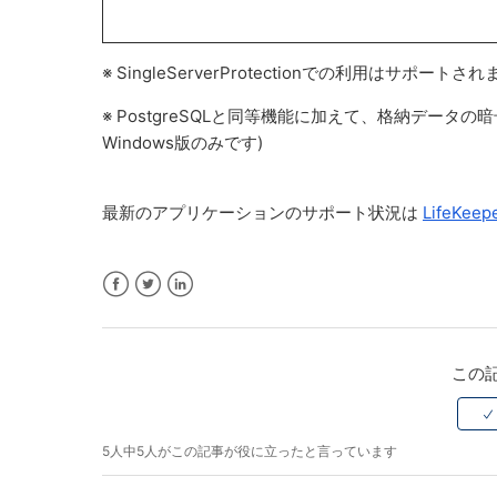
※ SingleServerProtectionでの利用はサポートさ
※ PostgreSQLと同等機能に加えて、格納デー
Windows版のみです)
最新のアプリケーションのサポート状況は
LifeKe
Facebook
Twitter
LinkedIn
この
5人中5人がこの記事が役に立ったと言っています