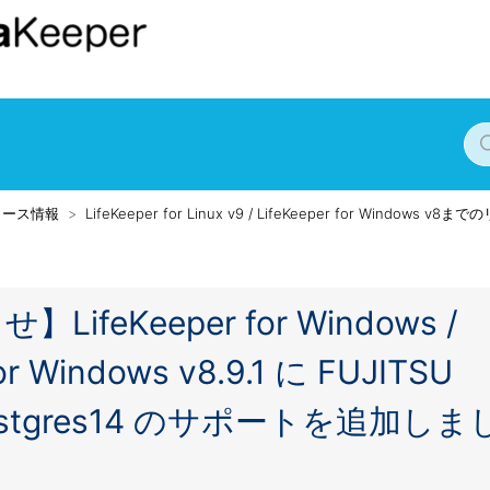
リース情報
LifeKeeper for Linux v9 / LifeKeeper for Windows v
eKeeper for Windows /
for Windows v8.9.1 に FUJITSU
se Postgres14 のサポートを追加しま