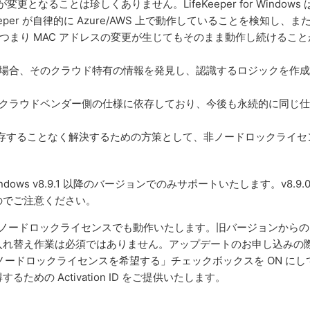
となることは珍しくありません。LifeKeeper for Windows 
Keeper が自律的に Azure/AWS 上で動作していることを検知し、ま
つまり MAC アドレスの変更が生じてもそのまま動作し続けること
トする場合、そのクラウド特有の情報を発見し、認識するロジックを作
ックはクラウドベンダー側の仕様に依存しており、今後も永続的に同じ
情報に依存することなく解決するための方策として、非ノードロックライセ
indows v8.9.1 以降のバージョンでのみサポートいたします。v8.9.
のでご注意ください。
.1 はこれまでのノードロックライセンスでも動作いたします。旧バージョンから
入れ替え作業は必須ではありません。アップデートのお申し込みの
非ノードロックライセンスを希望する」チェックボックスを ON にし
の Activation ID をご提供いたします。