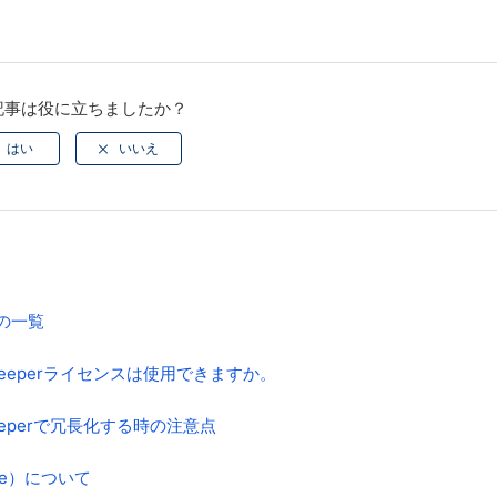
記事は役に立ちましたか？
類の一覧
ataKeeperライセンスは使用できますか。
ataKeeperで冗長化する時の注意点
age）について