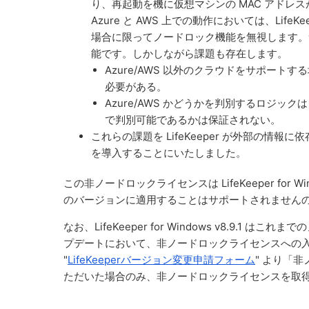
り、再起動を機に仮想マシンの MAC アドレスが変更
Azure と AWS 上での動作においては、Life
場合に限ってノードロック機能を無視します。
能です。しかしながら課題も存在します。
Azure/AWS 以外のクラウドをサポー
必要がある。
Azure/AWS かどうかを判別するロジ
で判別可能であるかは保証されない。
これらの課題を LifeKeeper が外部の
を導入することにいたしました。
この非ノードロックライセンスは LifeKeeper for W
のバージョンに適用することはサポートされません
なお、LifeKeeper for Windows v8.9
プデートにおいて、非ノードロックライセンスへの
"
LifeKeeperバージョン変更申請フォーム
" より「
ただいた場合のみ、非ノードロックライセンスを取得するため