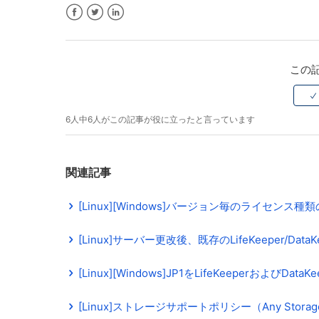
Facebook
Twitter
LinkedIn
この
6人中6人がこの記事が役に立ったと言っています
関連記事
[Linux][Windows]バージョン毎のライセンス種
[Linux]サーバー更改後、既存のLifeKeeper/D
[Linux][Windows]JP1をLifeKeeperおよびD
[Linux]ストレージサポートポリシー（Any Stor